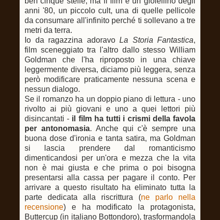
ben cinque stelle, ma il film è un gioiellino degli
anni '80, un piccolo cult, una di quelle pellicole
da consumare all'infinito perché ti sollevano a tre
metri da terra.
Io da ragazzina adoravo
La Storia Fantastica
,
film sceneggiato tra l'altro dallo stesso William
Goldman che l'ha riproposto in una chiave
leggermente diversa, diciamo più leggera, senza
però modificare praticamente nessuna scena e
nessun dialogo.
Se il romanzo ha un doppio piano di lettura - uno
rivolto ai più giovani e uno a quei lettori più
disincantati -
il film ha tutti i crismi della favola
per antonomasia
. Anche qui c'è sempre una
buona dose d'ironia e tanta satira, ma Goldman
si lascia prendere dal romanticismo
dimenticandosi per un'ora e mezza che la vita
non è mai giusta e che prima o poi bisogna
presentarsi alla cassa per pagare il conto. Per
arrivare a questo risultato ha eliminato tutta la
parte dedicata alla riscrittura (
ne parlo nella
recensione
) e ha modificato la protagonista,
Buttercup (in italiano Bottondoro), trasformandola