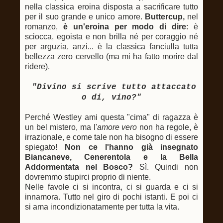
nella classica eroina disposta a sacrificare tutto
per il suo grande e unico amore.
Buttercup,
nel
romanzo,
è un'eroina per modo di dire
: è
sciocca, egoista e non brilla né per coraggio né
per arguzia, anzi... è la classica fanciulla tutta
bellezza zero cervello (ma mi ha fatto morire dal
ridere).
"Divino si scrive tutto attaccato
o di, vino?"
Perché Westley ami questa "cima" di ragazza è
un bel mistero, ma l'
amore vero
non ha regole, è
irrazionale, e come tale non ha bisogno di essere
spiegato!
Non ce l'hanno già insegnato
Biancaneve, Cenerentola e la Bella
Addormentata nel Bosco?
Sì. Quindi non
dovremmo stupirci proprio di niente.
Nelle favole ci si incontra, ci si guarda e ci si
innamora. Tutto nel giro di pochi istanti. E poi ci
si ama incondizionatamente per tutta la vita.